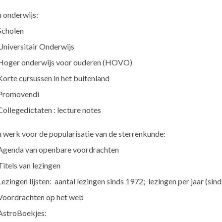
 onderwijs:
Scholen
Universitair Onderwijs
Hoger onderwijs voor ouderen (HOVO)
Korte cursussen in het buitenland
Promovendi
Collegedictaten : lecture notes
 werk voor de popularisatie van de sterrenkunde:
Agenda van openbare voordrachten
Titels van lezingen
Lezingen lijsten: aantal lezingen sinds 1972; lezingen per jaar (sin
Voordrachten op het web
AstroBoekjes: