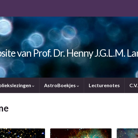
ite van Prof. Dr. Henny J.G.L.M. L
bliekslezingen
AstroBoekjes
Lecturenotes
C.V
me