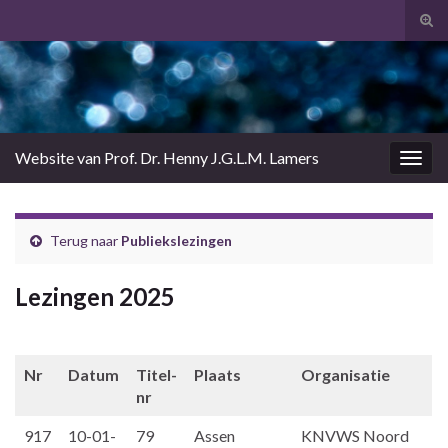
Tog
zoek
Search for:
Website van Prof. Dr. Henny J.G.L.M. Lamers
Togg
navig
Terug naar
Publiekslezingen
Lezingen 2025
Nr
Datum
Titel-
Plaats
Organisatie
nr
917
10-01-
79
Assen
KNVWS Noord