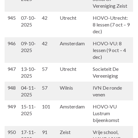
Vereniging Zeist
945
07-10-
42
Utrecht
HOVO-Utrecht:
2025
8 lessen (7 oct – 9
dec)
946
09-10-
42
Amsterdam
HOVO-VU: 8
2025
lessen (9 oct – 4
dec)
947
13-10-
57
Utrecht
Societeit De
2025
Vereeniging
948
04-11-
57
Wilnis
IVN De ronde
2025
venen
949
15-11-
101
Amsterdam
HOVO-VU
2025
Lustrum
bijeenkomst
950
17-11-
91
Zeist
Vrije school,