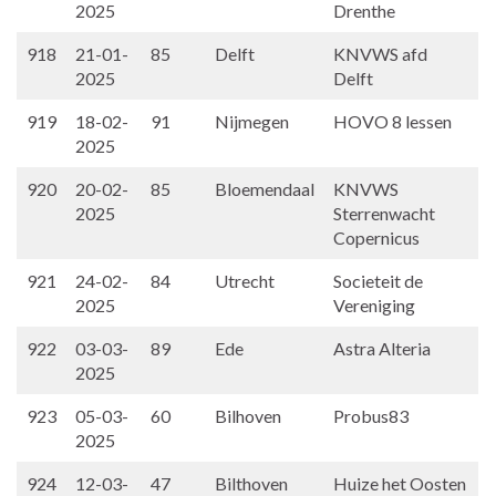
2025
Drenthe
918
21-01-
85
Delft
KNVWS afd
2025
Delft
919
18-02-
91
Nijmegen
HOVO 8 lessen
2025
920
20-02-
85
Bloemendaal
KNVWS
2025
Sterrenwacht
Copernicus
921
24-02-
84
Utrecht
Societeit de
2025
Vereniging
922
03-03-
89
Ede
Astra Alteria
2025
923
05-03-
60
Bilhoven
Probus83
2025
924
12-03-
47
Bilthoven
Huize het Oosten