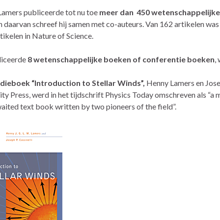
amers publiceerde tot nu toe
meer dan 450 wetenschappelijke 
 daarvan schreef hij samen met co-auteurs. Van 162 artikelen was h
tikelen in Nature of Science.
liceerde
8 wetenschappelijke boeken of conferentie boeken
,
dieboek “Introduction to Stellar Winds”,
Henny Lamers en Josep
ity Press, werd in het tijdschrift Physics Today omschreven als “a 
aited text book written by two pioneers of the field”.