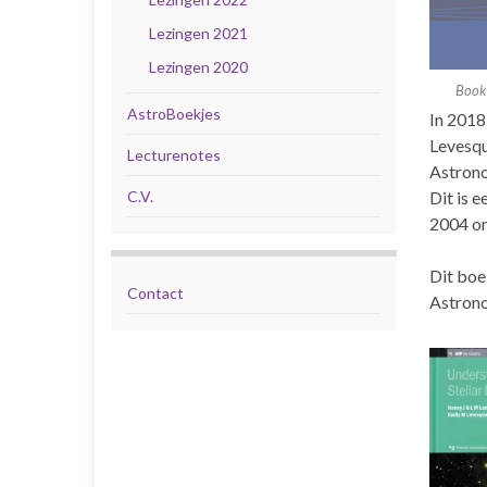
Lezingen 2021
Lezingen 2020
Book 
AstroBoekjes
In 2018
Levesqu
Lecturenotes
Astrono
C.V.
Dit is 
2004 om
Dit boe
Contact
Astrono