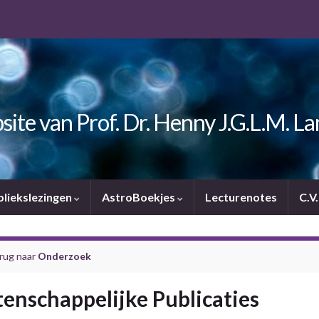
ite van Prof. Dr. Henny J.G.L.M. L
bliekslezingen
AstroBoekjes
Lecturenotes
C.V
rug naar
Onderzoek
enschappelijke Publicaties