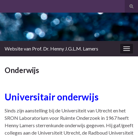
Tog
zoek
Search for:
Website van Prof. Dr. Henny J.G.L.M. Lamers
Togg
navig
Onderwijs
Universitai
r onderwijs
Sinds zijn aanstelling bij de Universiteit van Utrecht en het
SRON Laboratorium voor Ruimte Onderzoek in 1967 heeft
Henny Lamers sterrenkunde onderwijs gegeven. Hij gaf/geeft
colleges aan de Universiteit Utrecht, de Radboud Universiteit