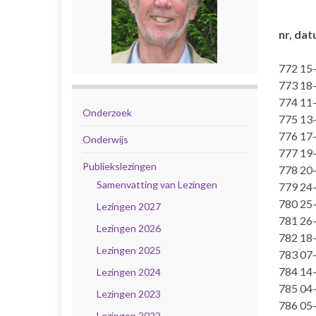
nr, dat
772 15
773 18-
774 11-
Onderzoek
775 13-
776 17-
Onderwijs
777 19-
Publiekslezingen
778 20-
Samenvatting van Lezingen
779 24-
780 25-
Lezingen 2027
781 26-
Lezingen 2026
782 18-
Lezingen 2025
783 07-
784 14-
Lezingen 2024
785 04-
Lezingen 2023
786 05-
Lezingen 2022