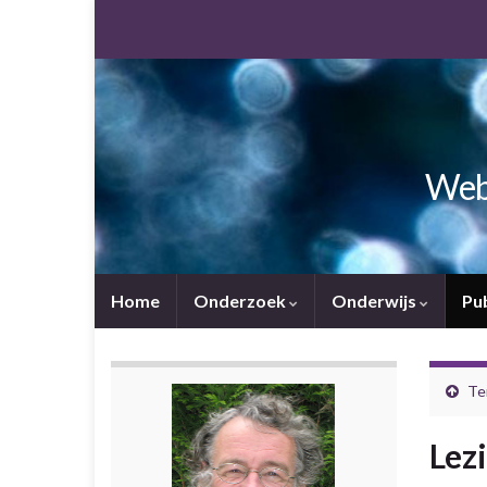
Webs
Home
Onderzoek
Onderwijs
Pu
Te
Lez