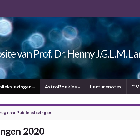
ite van Prof. Dr. Henny J.G.L.M. L
bliekslezingen
AstroBoekjes
Lecturenotes
C.V
rug naar
Publiekslezingen
ingen 2020