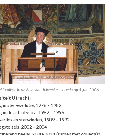
idscollege in de Aula van Universiteit Utrecht op 4 juni 2006
iteit Utrecht:
g in ster-evolutie, 1978 – 1982
g in de astrofysica, 1982 – 1999
erlies en sterwinden, 1989 – 1992
stelsels, 2002 – 2004
cinerend heelal, 2000-2011 (samen met collega’s)