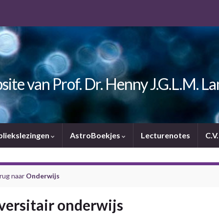
ite van Prof. Dr. Henny J.G.L.M. L
bliekslezingen
AstroBoekjes
Lecturenotes
C.V
rug naar
Onderwijs
versitair onderwijs