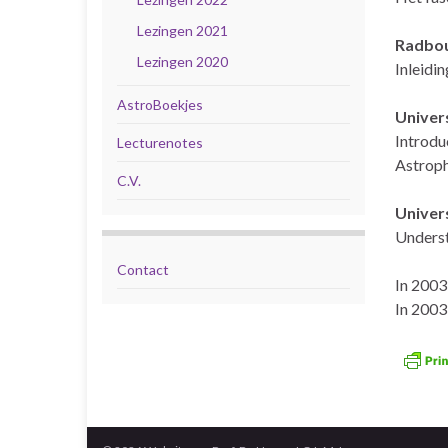
Lezingen 2021
Radbou
Lezingen 2020
Inleidi
AstroBoekjes
Univer
Introdu
Lecturenotes
Astroph
C.V.
Univers
Underst
Contact
In 2003
In 2003