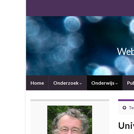
Webs
Home
Onderzoek
Onderwijs
Pu
Te
Uni